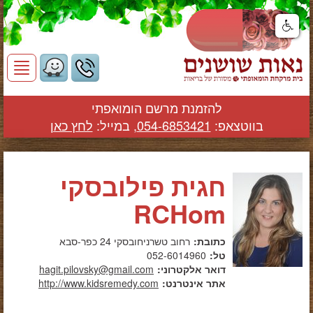
ggle
tion
להזמנת
מרשם הומואפתי
בווטצאפ:
054-6853421
,
במייל:
לחץ כאן
חגית פילובסקי
RCHom
כתובת:
רחוב טשרניחובסקי 24 כפר-סבא
טל:
052-6014960
דואר אלקטרוני:
hagit.pilovsky@gmail.com
אתר אינטרנט:
http://www.kidsremedy.com